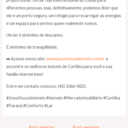
proporcionar. Um lar representa inúmeras coisas para
diferentes pessoas, mas, definitivamente, podemos dizer que
ele é um porto seguro, um refúgio para recarregar as energias
e um espaço para sermos quem realmente somos.
Um lar é sinônimo de descanso.
É sinônimo de tranquilidade.
➡️ Acesse nosso site:
www.josuesouzaimoveis.com.br
e
encontre os melhores imóveis de Curitiba para você e sua
família viverem bem!
Entre em contato conosco: (41) 3366-0025.
#JosuéSouzaImóveis #Imóveis #MercadoImobiliário #Curitiba
#Paraná #Conforto #Lar
←
Post anterior
Post seguinte
→