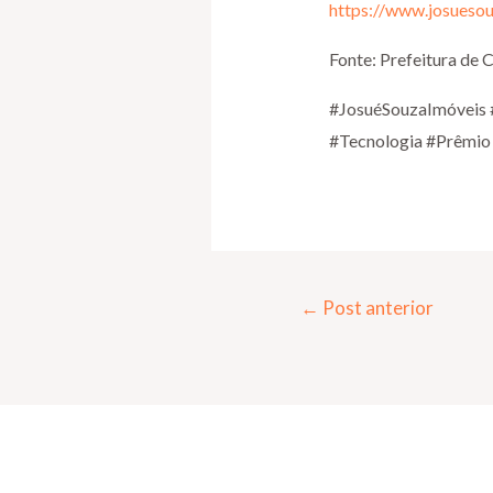
https://www.josueso
Fonte: Prefeitura de C
#JosuéSouzaImóveis 
#Tecnologia #Prêmio
←
Post anterior