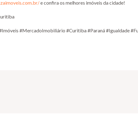
uzaimoveis.com.br/
e confira os melhores imóveis da cidade!
uritiba
#Imóveis #MercadoImobiliário #Curitiba #Paraná #Igualdade #F