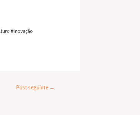
uturo #Inovação
Post seguinte
→