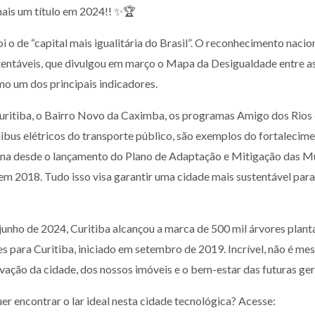
mais um título em 2024!! ✨🏆
i o de “capital mais igualitária do Brasil”. O reconhecimento nacio
tentáveis, que divulgou em março o Mapa da Desigualdade entre a
mo um dos principais indicadores.
uritiba, o Bairro Novo da Caximba, os programas Amigo dos Rios e
ibus elétricos do transporte público, são exemplos do fortalecim
ana desde o lançamento do Plano de Adaptação e Mitigação das M
 em 2018. Tudo isso visa garantir uma cidade mais sustentável para
junho de 2024, Curitiba alcançou a marca de 500 mil árvores plan
es para Curitiba, iniciado em setembro de 2019. Incrível, não é m
rvação da cidade, dos nossos imóveis e o bem-estar das futuras ger
er encontrar o lar ideal nesta cidade tecnológica? Acesse: