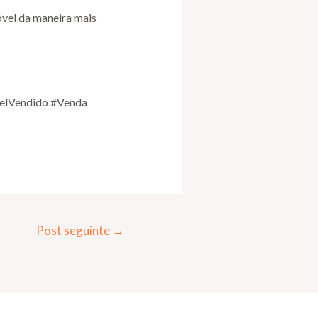
óvel da maneira mais
velVendido #Venda
Post seguinte
→