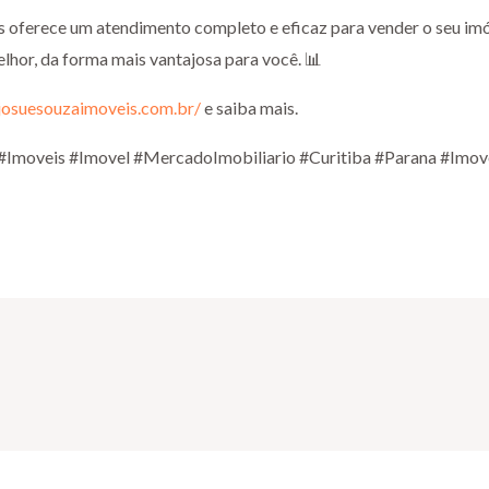
s oferece um atendimento completo e eficaz para vender o seu im
elhor, da forma mais vantajosa para você. 📊
josuesouzaimoveis.com.br/
e saiba mais.
#Imoveis #Imovel #MercadoImobiliario #Curitiba #Parana #Imo