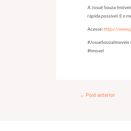
A Josué Souza Imóvei
rápida possível. E o m
Acesse:
https://www.
#JosueSouzaImoveis 
#Imovel
←
Post anterior